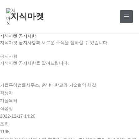
콘
텐
지식마켓
츠
로
건
지식마켓 공지사항
너
지식마켓 공지사항과 새로운 소식을 접하실 수 있습니다.
뛰
공지사항
기
지식마켓 공지사항을 알려드립니다.
기율특허법률사무소, 충남대학교와 기술협약 체결
작성자
기율특허
작성일
2022-12-17 14:26
조회
1195