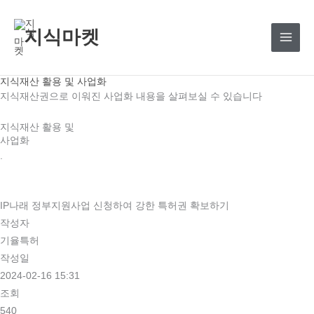
콘
텐
지식마켓
츠
로
건
지식재산 활용 및 사업화
너
지식재산권으로 이워진 사업화 내용을 살펴보실 수 있습니다
뛰
지식재산 활용 및
기
사업화
.
IP나래 정부지원사업 신청하여 강한 특허권 확보하기
작성자
기율특허
작성일
2024-02-16 15:31
조회
540