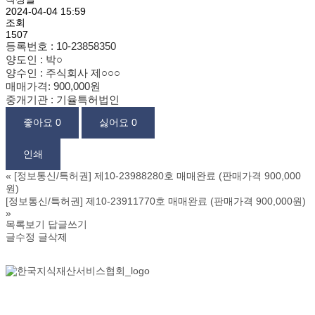
2024-04-04 15:59
조회
1507
등록번호 : 10-23858350
양도인 : 박
○
양수인 : 주식회사
제
○
○
○
매매가격: 900,000원
중개기관 : 기율특허법인
좋아요
0
싫어요
0
인쇄
«
[정보통신/특허권] 제10-23988280호 매매완료 (판매가격 900,000
원)
[정보통신/특허권] 제10-23911770호 매매완료 (판매가격 900,000원)
»
목록보기
답글쓰기
글수정
글삭제