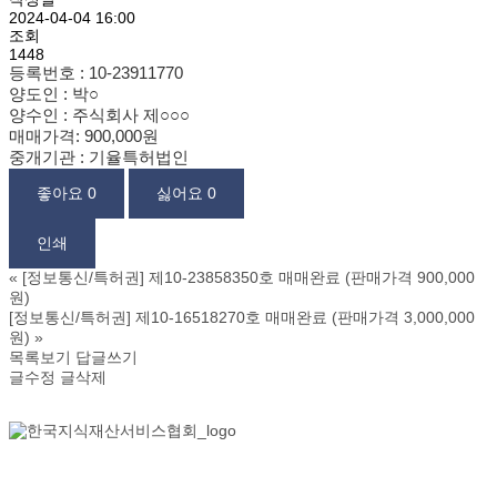
2024-04-04 16:00
조회
1448
등록번호 : 10-23911770
양도인 : 박
○
양수인 : 주식회사 제
○
○
○
매매가격: 900,000원
중개기관 : 기율특허법인
좋아요
0
싫어요
0
인쇄
«
[정보통신/특허권] 제10-23858350호 매매완료 (판매가격 900,000
원)
[정보통신/특허권] 제10-16518270호 매매완료 (판매가격 3,000,000
원)
»
목록보기
답글쓰기
글수정
글삭제