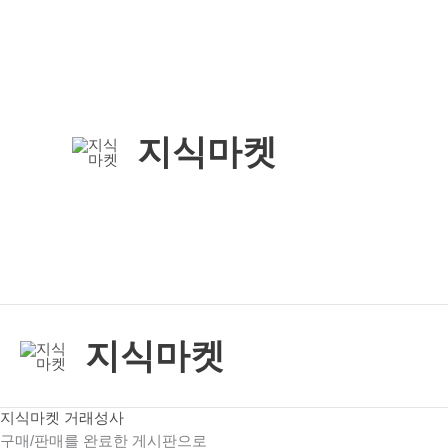
콘
텐
츠
로
건
지식마켓
너
뛰
기
지식마켓
지식마켓 거래성사
구매/판매를 완료한 게시판으로