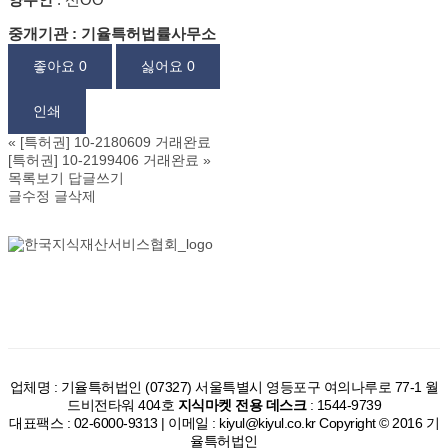
중개기관 : 기율특허법률사무소
좋아요
0
싫어요
0
인쇄
«
[특허권] 10-2180609 거래완료
[특허권] 10-2199406 거래완료
»
목록보기
답글쓰기
글수정
글삭제
업체명 : 기율특허법인 (07327) 서울특별시 영등포구 여의나루로 77-1 월
드비전타워 404호
지식마켓 전용 데스크
: 1544-9739
대표팩스 : 02-6000-9313 | 이메일 : kiyul@kiyul.co.kr Copyright © 2016 기
율특허법인