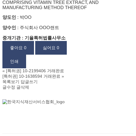
COMPRISING VITAMIN TREE EXTRACT, AND
MANUFACTURING METHOD THEREOF
양도인
: 박OO
양수인
: 주식회사 OOO랜트
중개기관 : 기율특허법률사무소
좋아요
0
싫어요
0
인쇄
«
[특허권] 10-2199406 거래완료
[특허권] 10-1638594 거래완료
»
목록보기
답글쓰기
글수정
글삭제