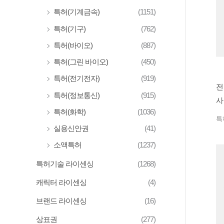
특허(기계금속)
(1151)
특허(기구)
(762)
특허(바이오)
(887)
특허(그린 바이오)
(450)
특허(전기전자)
(919)
전
특허(정보통신)
(915)
사
특허(화학)
(1036)
특
실용신안권
(41)
소액특허
(1237)
특허기술 라이센싱
(1268)
캐릭터 라이센싱
(4)
브랜드 라이센싱
(16)
상표권
(277)