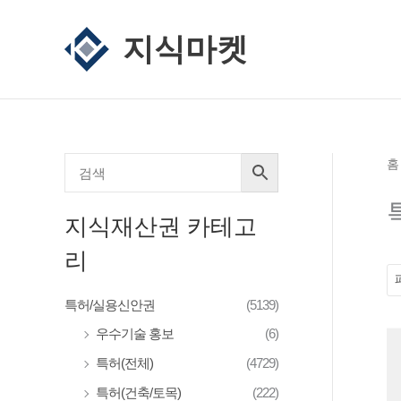
콘
최
최
텐
지식마켓
소
대
츠
가
가
로
격
격
건
너
뛰
홈
기
지식재산권 카테고
리
특허/실용신안권
(5139)
우수기술 홍보
(6)
특허(전체)
(4729)
특허(건축/토목)
(222)