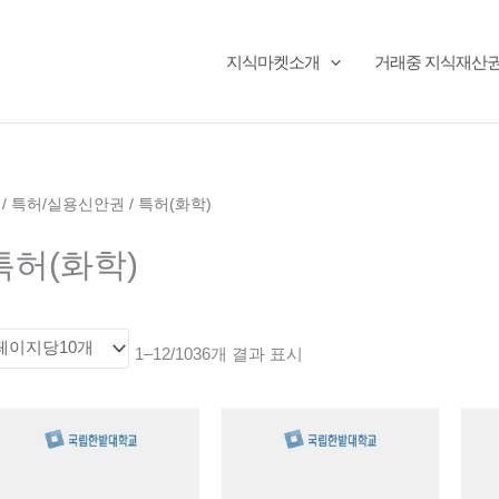
지식마켓소개
거래중 지식재산
/
특허/실용신안권
/ 특허(화학)
최
특허(화학)
신
순
으
로
정
렬
1–12/1036개 결과 표시
됨