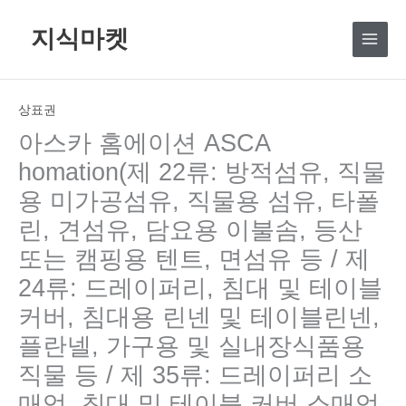
콘
지식마켓
텐
츠
로
건
상표권
너
아스카 홈에이션 ASCA
뛰
homation(제 22류: 방적섬유, 직물
기
용 미가공섬유, 직물용 섬유, 타폴
린, 견섬유, 담요용 이불솜, 등산
또는 캠핑용 텐트, 면섬유 등 / 제
24류: 드레이퍼리, 침대 및 테이블
커버, 침대용 린넨 및 테이블린넨,
플란넬, 가구용 및 실내장식품용
직물 등 / 제 35류: 드레이퍼리 소
매업, 침대 및 테이블 커버 소매업,