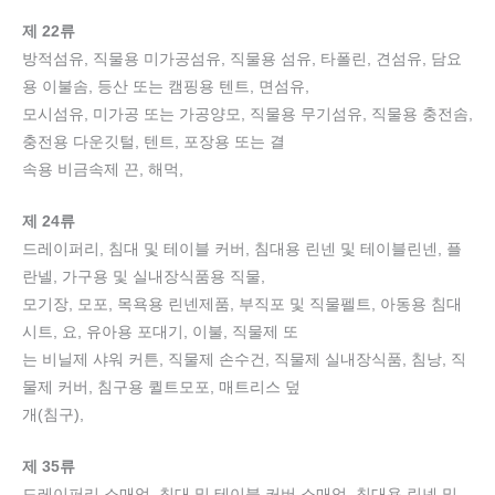
제 22류
방적섬유, 직물용 미가공섬유, 직물용 섬유, 타폴린, 견섬유, 담요
용 이불솜, 등산 또는 캠핑용 텐트, 면섬유,
모시섬유, 미가공 또는 가공양모, 직물용 무기섬유, 직물용 충전솜,
충전용 다운깃털, 텐트, 포장용 또는 결
속용 비금속제 끈, 해먹,
제 24류
드레이퍼리, 침대 및 테이블 커버, 침대용 린넨 및 테이블린넨, 플
란넬, 가구용 및 실내장식품용 직물,
모기장, 모포, 목욕용 린넨제품, 부직포 및 직물펠트, 아동용 침대
시트, 요, 유아용 포대기, 이불, 직물제 또
는 비닐제 샤워 커튼, 직물제 손수건, 직물제 실내장식품, 침낭, 직
물제 커버, 침구용 퀼트모포, 매트리스 덮
개(침구),
제 35류
드레이퍼리 소매업, 침대 및 테이블 커버 소매업, 침대용 린넨 및