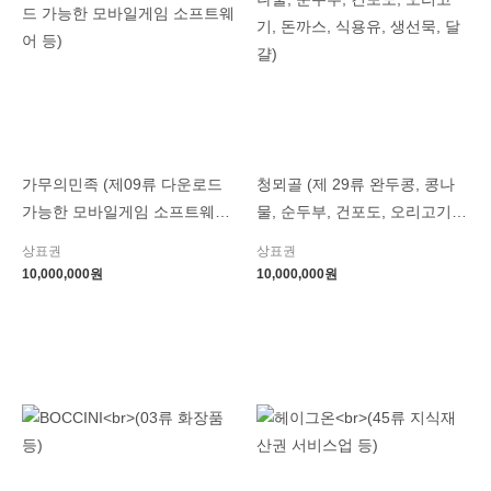
가무의민족 (제09류 다운로드
청뫼골 (제 29류 완두콩, 콩나
가능한 모바일게임 소프트웨어
물, 순두부, 건포도, 오리고기,
등)
돈까스, 식용유, 생선묵, 달걀)
상표권
상표권
10,000,000
원
10,000,000
원