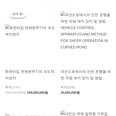
원
현
래
재
판매 중!
판매 중!
가
가
격:
격:
200,000,000
100,000,000
원.
원.
회전타입 유체분무기의 속도제
곡선도로에서의 안전 운행을 위
어장치
한 차량 제어 장치 및 방법
VEHICLE CONTROL
특허(기구)
특허(전체)
APPARATUS AND METHOD
200,000,000
원
100,000,000
원
10,000,000
원
FOR SAFER OPERATION IN
CURVED ROAD