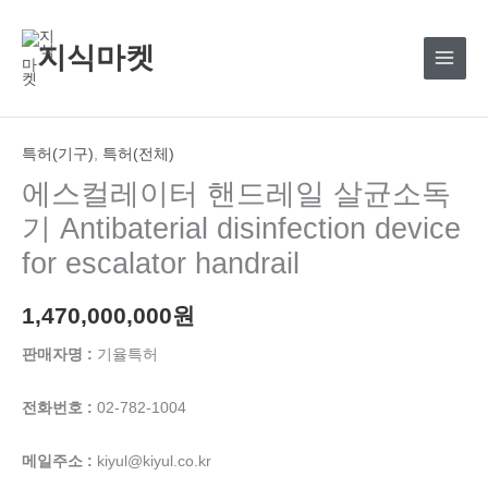
콘
텐
지식마켓
츠
로
건
너
특허(기구)
,
특허(전체)
뛰
에스컬레이터 핸드레일 살균소독
기
기 Antibaterial disinfection device
for escalator handrail
1,470,000,000
원
판매자명 :
기율특허
전화번호 :
02-782-1004
메일주소 :
kiyul@kiyul.co.kr