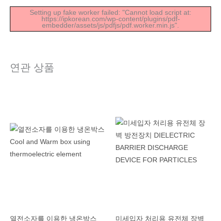
Setting up fake worker failed: "Cannot load script at:
https://ipkorean.com/wp-content/plugins/pdf-
embedder/assets/js/pdfjs/pdf.worker.min.js".
연관 상품
열전소자를 이용한 냉온박스
미세입자 처리용 유전체 장벽