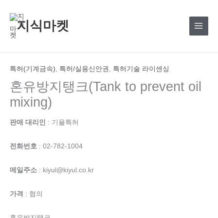
콘
텐
지식마켓
츠
로
건
너
특허(기계금속)
,
특허/실용신안권
,
특허기술 라이센싱
뛰
혼유방지탱크(Tank to prevent oil
기
mixing)
판매 대리인
: 기율특허
전화번호
: 02-782-1004
메일주소
: kiyul@kiyul.co.kr
가격
: 협의
혼유방지탱크