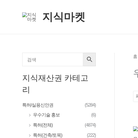
콘
텐
지식마켓
츠
로
건
너
뛰
홈
기
지식재산권 카테고
리
특허/실용신안권
(5284)
우수기술 홍보
(6)
특허(전체)
(4874)
특허(건축/토목)
(222)