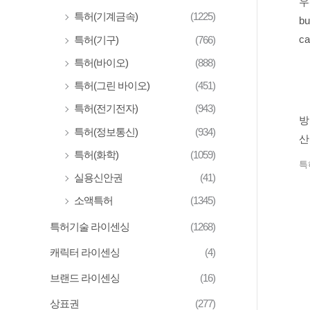
특허(기계금속)
(1225)
특허(기구)
(766)
특허(바이오)
(888)
특허(그린 바이오)
(451)
특허(전기전자)
(943)
방
특허(정보통신)
(934)
산(
특허(화학)
(1059)
wa
특
실용신안권
(41)
소액특허
(1345)
특허기술 라이센싱
(1268)
캐릭터 라이센싱
(4)
브랜드 라이센싱
(16)
상표권
(277)