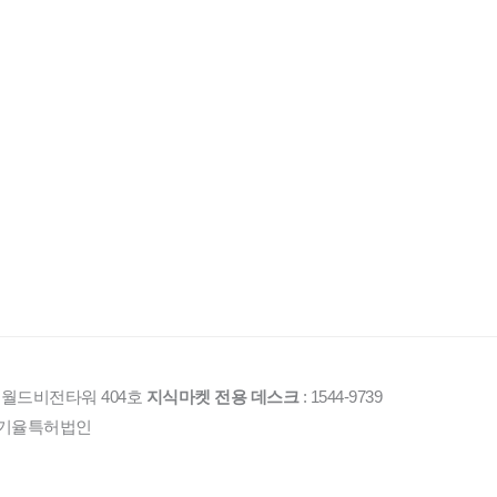
1 월드비전타워 404호
지식마켓 전용 데스크
: 1544-9739
2016 기율특허법인