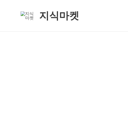
콘
텐
지식마켓
츠
로
건
너
뛰
기