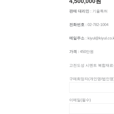
4,500,000
원
판매 대리인
: 기율특허
전화번호
: 02-782-1004
메일주소
: kiyul@kiyul.co.
가격
: 450만원
고전도성 시멘트 복합재료를
구매희망자(개인명/법인명
이메일
(필수)