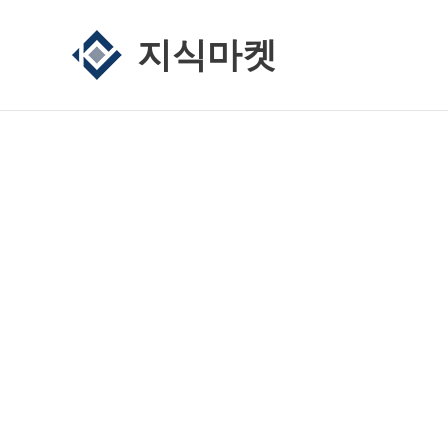
콘
텐
지식마켓
츠
로
건
너
뛰
기