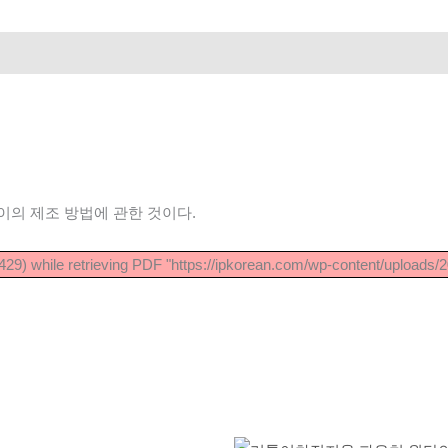
이의 제조 방법에 관한 것이다.
29) while retrieving PDF "https://ipkorean.com/wp-content/uploads