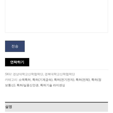
전송
연락하기
SKU:
경상대학교산학협력단, 경북대학교산학협력단
카테고리:
소액특허
,
특허(기계금속)
,
특허(전기전자)
,
특허(전체)
,
특허(정
보통신)
,
특허/실용신안권
,
특허기술 라이센싱
설명