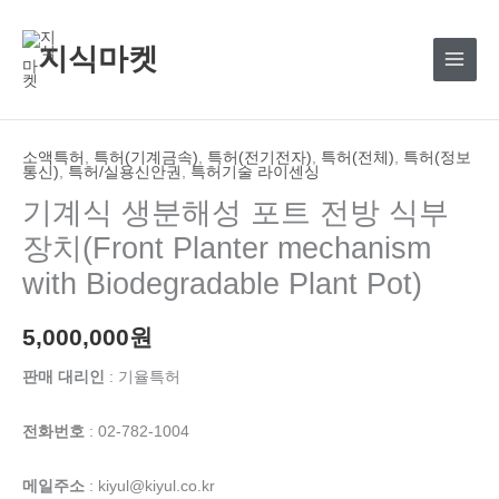
콘
텐
지식마켓
츠
로
건
너
소액특허
,
특허(기계금속)
,
특허(전기전자)
,
특허(전체)
,
특허(정보
통신)
,
특허/실용신안권
,
특허기술 라이센싱
뛰
기계식 생분해성 포트 전방 식부
기
장치(Front Planter mechanism
with Biodegradable Plant Pot)
5,000,000
원
판매 대리인
: 기율특허
전화번호
: 02-782-1004
메일주소
: kiyul@kiyul.co.kr