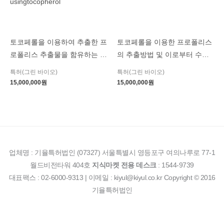
토코페롤을 이용하여 추출한 프
토코페롤을 이용한 프로폴리스
로폴리스 추출물을 함유하는 화
의 추출방법 및 이로부터 수득
장료 조성물 Cosmetic
한 추출물(Extraction method
특허(그린 바이오)
특허(그린 바이오)
composition comprising the
of propolis using tocopherol
15,000,000
원
15,000,000
원
propolis extractproduced by
and theextract produced
extraction method of propolis
thereby)
usingtocopherol
업체명 : 기율특허법인 (07327) 서울특별시 영등포구 여의나루로 77-1
월드비전타워 404호
지식마켓 전용 데스크
: 1544-9739
대표팩스 : 02-6000-9313 | 이메일 : kiyul@kiyul.co.kr Copyright © 2016
기율특허법인