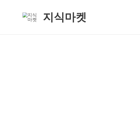
콘
텐
지식마켓
츠
로
건
너
뛰
기