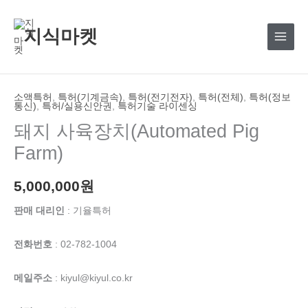
콘
텐
지식마켓
츠
로
건
너
소액특허
,
특허(기계금속)
,
특허(전기전자)
,
특허(전체)
,
특허(정보
통신)
,
특허/실용신안권
,
특허기술 라이센싱
뛰
돼지 사육장치(Automated Pig
기
Farm)
5,000,000
원
판매 대리인
: 기율특허
전화번호
: 02-782-1004
메일주소
: kiyul@kiyul.co.kr