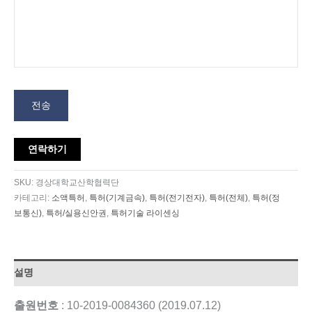
전송
연락하기
SKU:
경상대학교산학협력단
카테고리:
소액특허
,
특허(기계금속)
,
특허(전기전자)
,
특허(전체)
,
특허(정
보통신)
,
특허/실용신안권
,
특허기술 라이센싱
설명
출원번호
: 10-2019-0084360 (2019.07.12)