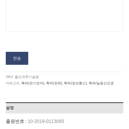
전송
SKU:
울산과학기술원
카테고리:
특허(전기전자)
,
특허(전체)
,
특허(정보통신)
,
특허/실용신안권
설명
출원번호
: 10-2019-0113095