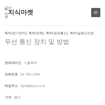
콘
텐
지식마켓
츠
로
건
너
특허(전기전자)
,
특허(전체)
,
특허(정보통신)
,
특허/실용신안권
뛰
무선 통신 장치 및 방법
기
판매대리인
: 기율특허
전화번호
: 02-782-1004
메일주소
: kiyul@kiyul.co.kr
가격
: 협의