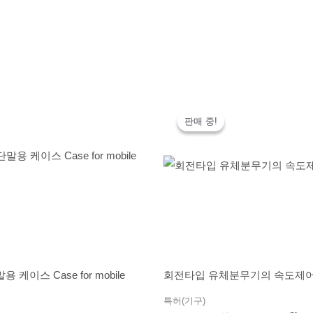
원
현
래
재
판매 중!
판매 중!
가
가
격:
격:
200,000,000
100
원.
원.
 케이스 Case for mobile
회전타입 유체분무기의 속도제
특허(기구)