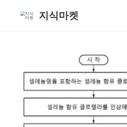
콘
텐
지식마켓
츠
로
건
너
뛰
기