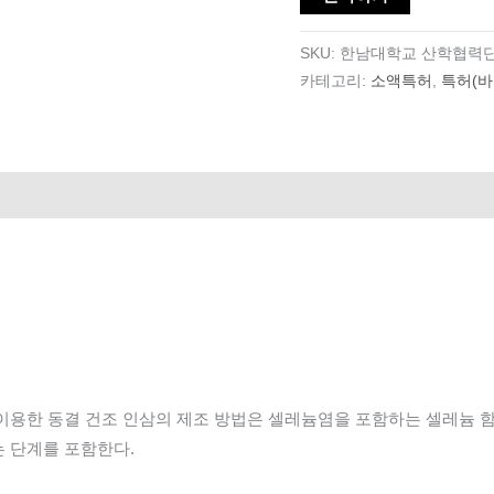
SKU:
한남대학교 산학협력
카테고리:
소액특허
,
특허(바
이용한
동결
건조
인삼의
제조
방법
은
셀레늄
염을 포함하는
셀레늄
 단계를 포함한다.