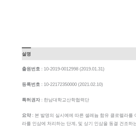
설명
출원번호
: 10-2019-0012998 (2019.01.31)
등록번호
: 10-22172350000 (2021.02.10)
특허권자
: 한남대학교산학협력단
요약
: 본 발명의 실시예에 따른
셀레늄
함유
클로렐라를
라를
인삼
에 처리하는 단계, 및 상기
인삼
을
동결
건조
하는