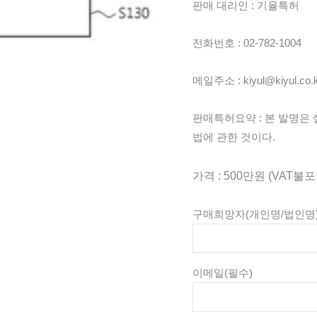
판매 대리인 : 기율특허
전화번호 : 02-782-1004
메일주소 : kiyul@kiyul.co.
판매특허요약 : 본 발명은
법에 관한 것이다.
가격 : 500만원 (VAT불포
구매희망자(개인명/법인명
이메일
(필수)