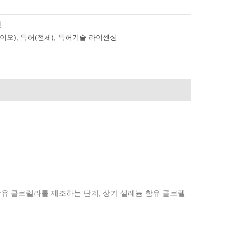
단
이오)
,
특허(전체)
,
특허기술 라이센싱
함유
클로렐라를
제조
하는 단계, 상기
셀레늄
함유
클로렐