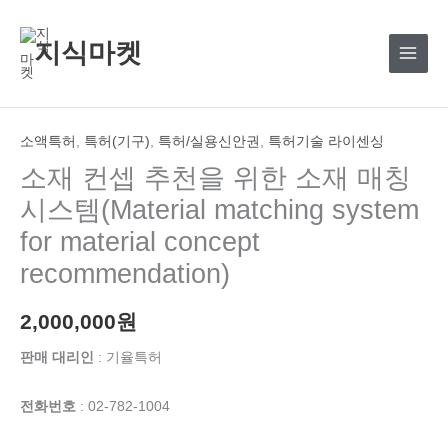
콘
텐
지식마켓
츠
로
건
너
소액특허
,
특허(기구)
,
특허/실용신안권
,
특허기술 라이센싱
뛰
소재 컨셉 추천을 위한 소재 매칭
기
시스템(Material matching system
for material concept
recommendation)
2,000,000
원
판매 대리인
: 기율특허
전화번호
: 02-782-1004