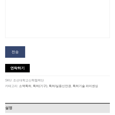
전송
연락하기
SKU:
조선대학교산학협력단
카테고리:
소액특허
,
특허(기구)
,
특허/실용신안권
,
특허기술 라이센싱
설명