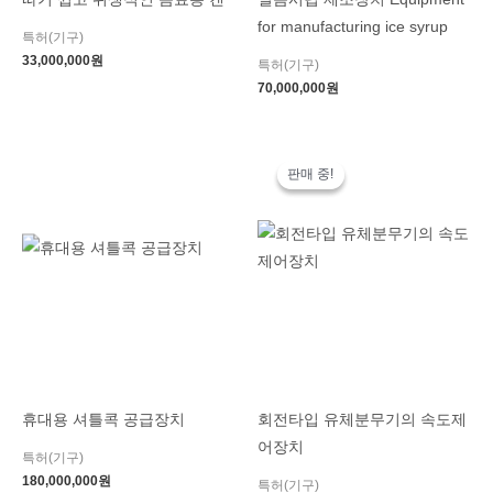
for manufacturing ice syrup
특허(기구)
33,000,000
원
특허(기구)
70,000,000
원
원
현
래
재
판매 중!
판매 중!
가
가
격:
격:
200,000,000
100,000
원.
원.
휴대용 셔틀콕 공급장치
회전타입 유체분무기의 속도제
어장치
특허(기구)
180,000,000
원
특허(기구)