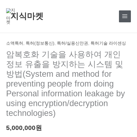
콘
텐
지식마켓
츠
로
건
너
소액특허
,
특허(정보통신)
,
특허/실용신안권
,
특허기술 라이센싱
뛰
암복호화 기술을 사용하여 개인
기
정보 유출을 방지하는 시스템 및
방법(System and method for
preventing people from doing
Personal information leakage by
using encryption/decryption
technologies)
5,000,000
원