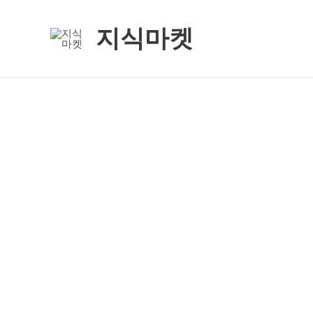
콘
텐
지식마켓
츠
로
건
너
뛰
기