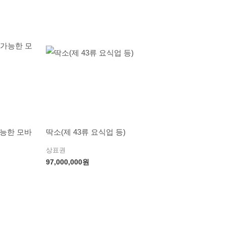
가능한 모바
딱소(제 43류 요식업 등)
상표권
97,000,000
원