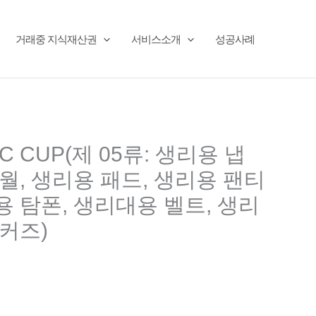
거래중 지식재산권
서비스소개
성공사례
C CUP(제 05류: 생리용 냅
타월, 생리용 패드, 생리용 팬티
용 탐폰, 생리대용 벨트, 생리
니커즈)