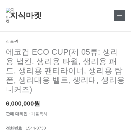
콘
텐
지식마켓
츠
로
건
너
상표권
뛰
에코컵 ECO CUP(제 05류: 생리
기
용 냅킨, 생리용 타월, 생리용 패
드, 생리용 팬티라이너, 생리용 탐
폰, 생리대용 벨트, 생리대, 생리용
니커즈)
6,000,000
원
판매 대리인
: 기율특허
전화번호
: 1544-9739