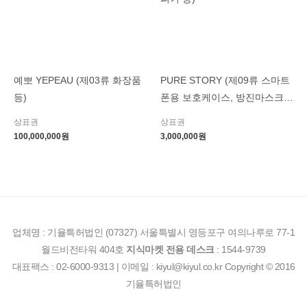
예뽀 YEPEAU (제03류 화장품
PURE STORY (제09류 스마트
등)
폰용 보호케이스, 방진마스크,
공기여과용 마스크, 무선 스피
상표권
상표권
커 등)
100,000,000
원
3,000,000
원
업체명 : 기율특허법인 (07327) 서울특별시 영등포구 여의나루로 77-1
월드비전타워 404호
지식마켓 전용 데스크
: 1544-9739
대표팩스 : 02-6000-9313 | 이메일 : kiyul@kiyul.co.kr Copyright © 2016
기율특허법인