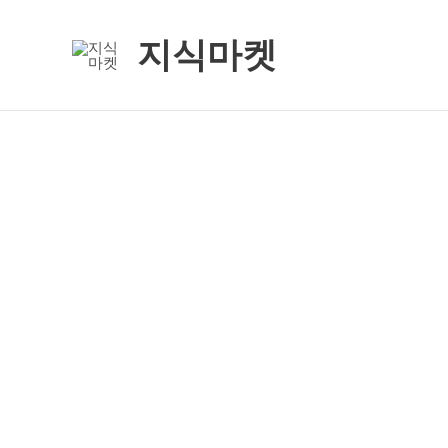
콘
텐
지식마켓
츠
로
건
너
뛰
기