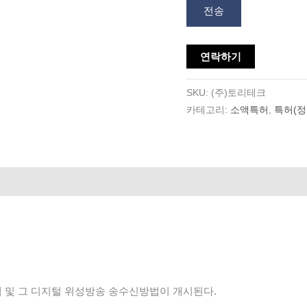
전송
연락하기
SKU:
(주)토리테크
카테고리:
소액특허
,
특허(정
템 및 그 디지털 위성방송 송수신방법이 개시된다.