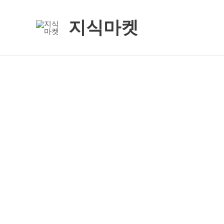
콘
텐
지식마켓
츠
로
건
너
뛰
기