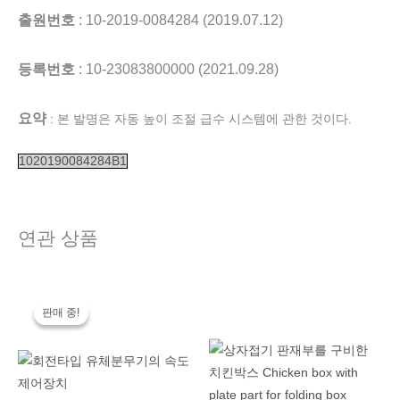
출원번호
: 10-2019-0084284 (2019.07.12)
등록번호
: 10-23083800000 (2021.09.28)
요약
: 본 발명은 자동 높이 조절 급수 시스템에 관한 것이다.
1020190084284B1
연관 상품
원
현
래
재
판매 중!
판매 중!
가
가
격:
격:
200,000,000
100,000,000
원.
원.