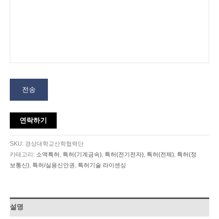
전송
연락하기
SKU:
경상대학교산학협력단
카테고리:
소액특허
,
특허(기계금속)
,
특허(전기전자)
,
특허(전체)
,
특허(정
보통신)
,
특허/실용신안권
,
특허기술 라이센싱
설명