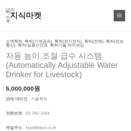
콘
텐
지식마켓
츠
로
건
너
소액특허
,
특허(기계금속)
,
특허(전기전자)
,
특허(전체)
,
특허(정보
통신)
,
특허/실용신안권
,
특허기술 라이센싱
뛰
자동 높이 조절 급수 시스템
기
(Automatically Adjustable Water
Drinker for Livestock)
5,000,000
원
판매 대리인
: 기율특허
전화번호
: 02-782-1004
메일주소
: kiyul@kiyul.co.kr