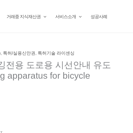
거래중 지식재산권
서비스소개
성공사례
)
,
특허/실용신안권
,
특허기술 라이센싱
깅전용 도로용 시선안내 유도
g apparatus for bicycle
kr