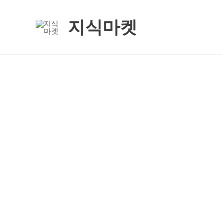
콘
텐
지식마켓
츠
로
건
너
뛰
기