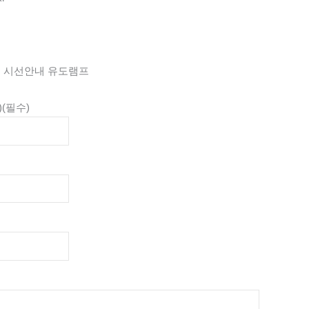
용 시선안내 유도램프
)
(필수)