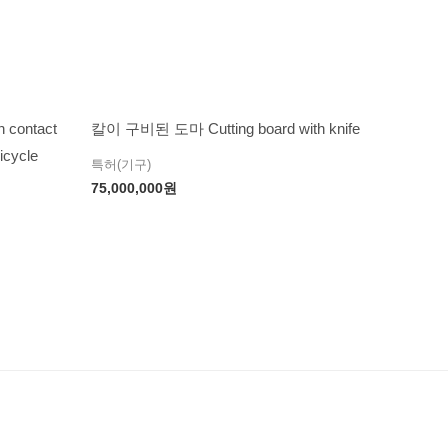
ontact
칼이 구비된 도마 Cutting board with knife
icycle
특허(기구)
75,000,000
원