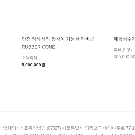
안전 액세서리 장착이 가능한 라바콘
폐합성수지
RUBBER CONE
특허(기구)
300,000,0
소액특허
5,000,000
원
업체명 : 기율특허법인 (07327) 서울특별시 영등포구 여의나루로 77-