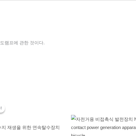
유도램프에 관한 것이다.
원
현
래
재
!
!
가
가
격:
격:
300,000,000
250,000,000
원.
원.