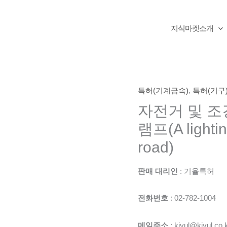
지식마켓소개
특허(기계금속)
,
특허(기구
자전거 및 조
램프(A lightin
road)
판매 대리인
: 기율특허
전화번호
: 02-782-1004
메일주소
: kiyul@kiyul.co.