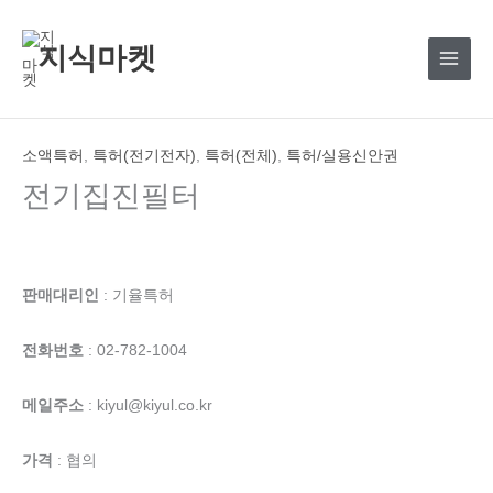
콘
텐
지식마켓
츠
로
건
너
소액특허
,
특허(전기전자)
,
특허(전체)
,
특허/실용신안권
뛰
전기집진필터
기
판매대리인
: 기율특허
전화번호
: 02-782-1004
메일주소
: kiyul@kiyul.co.kr
가격
: 협의