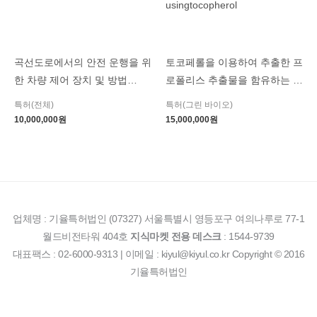
곡선도로에서의 안전 운행을 위
토코페롤을 이용하여 추출한 프
한 차량 제어 장치 및 방법
로폴리스 추출물을 함유하는 화
VEHICLE CONTROL
장료 조성물 Cosmetic
특허(전체)
특허(그린 바이오)
APPARATUS AND METHOD
composition comprising the
10,000,000
원
15,000,000
원
FOR SAFER OPERATION IN
propolis extractproduced by
CURVED ROAD
extraction method of propolis
usingtocopherol
업체명 : 기율특허법인 (07327) 서울특별시 영등포구 여의나루로 77-1
월드비전타워 404호
지식마켓 전용 데스크
: 1544-9739
대표팩스 : 02-6000-9313 | 이메일 : kiyul@kiyul.co.kr Copyright © 2016
기율특허법인