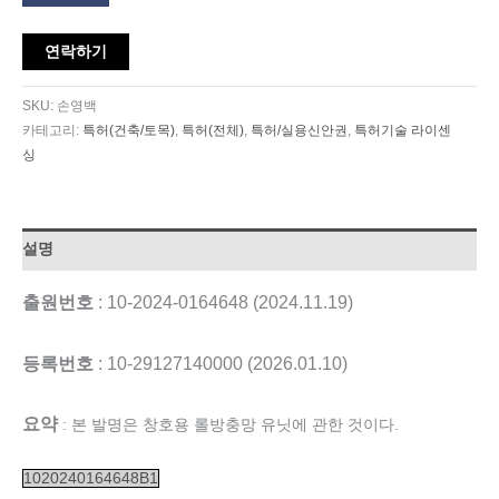
연락하기
SKU:
손영백
카테고리:
특허(건축/토목)
,
특허(전체)
,
특허/실용신안권
,
특허기술 라이센
싱
설명
출원번호
: 10-2024-0164648 (2024.11.19)
등록번호
: 10-29127140000 (2026.01.10)
요약
: 본 발명은 창호용 롤방충망 유닛에 관한 것이다.
1020240164648B1