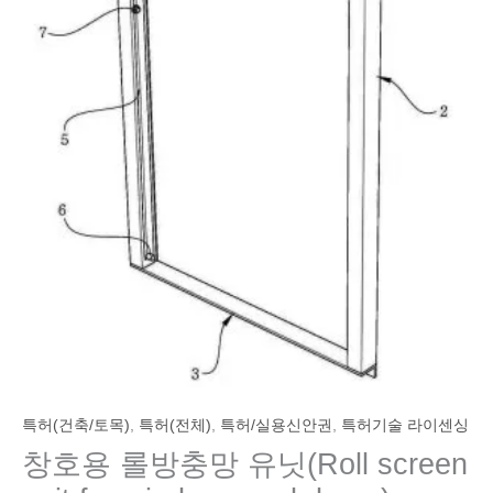
특허(건축/토목)
,
특허(전체)
,
특허/실용신안권
,
특허기술 라이센싱
창호용 롤방충망 유닛(Roll screen