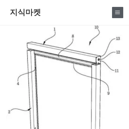
콘
지식마켓
텐
츠
로
건
너
뛰
기