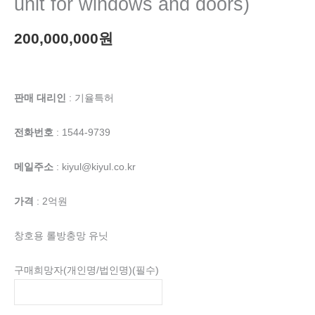
unit for windows and doors)
200,000,000
원
판매 대리인
: 기율특허
전화번호
: 1544-9739
메일주소
: kiyul@kiyul.co.kr
가격
: 2억원
창호용 롤방충망 유닛
구매희망자(개인명/법인명)
(필수)