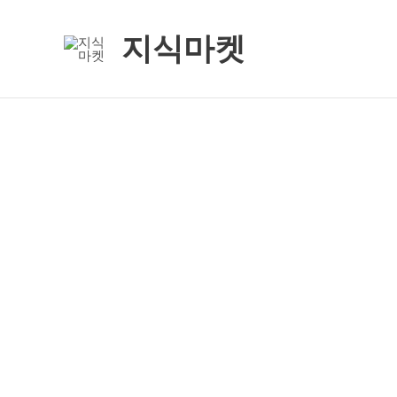
콘
텐
지식마켓
츠
로
건
너
뛰
기