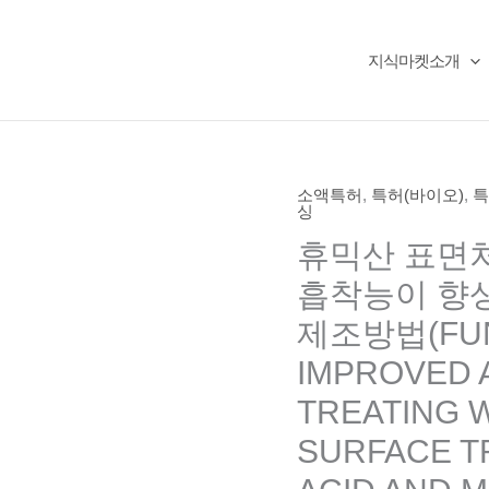
지식마켓소개
소액특허
,
특허(바이오)
,
특
싱
휴믹산 표면처
흡착능이 향상
제조방법(FUN
IMPROVED 
TREATING 
SURFACE T