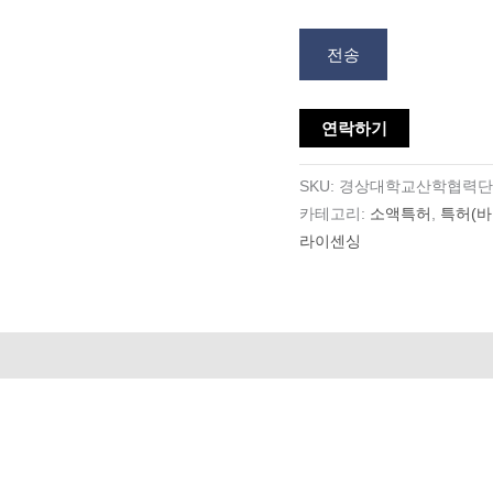
전송
연락하기
SKU:
경상대학교산학협력단
카테고리:
소액특허
,
특허(바
라이센싱