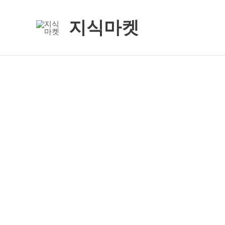
콘
텐
지식마켓
츠
로
건
너
뛰
기