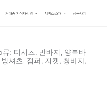
거래중 지식재산권
서비스소개
성공사례
25류: 티셔츠, 반바지, 양복바
남방셔츠, 점퍼, 자켓, 청바지,