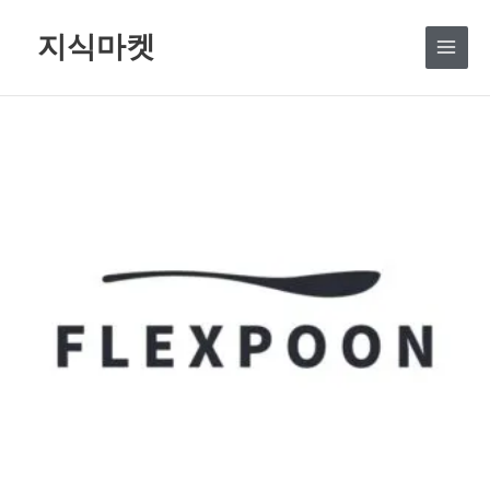
콘
지식마켓
텐
츠
로
건
너
뛰
기