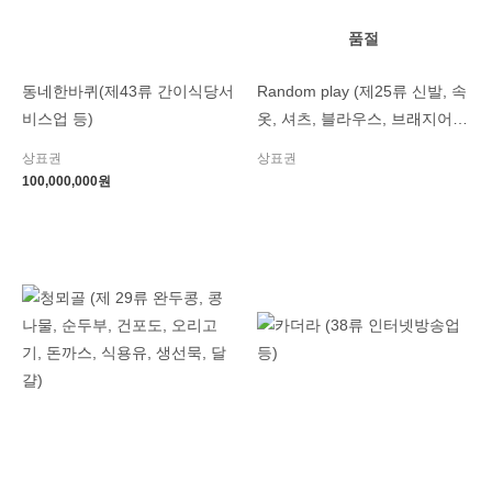
품절
동네한바퀴(제43류 간이식당서
Random play (제25류 신발, 속
비스업 등)
옷, 셔츠, 블라우스, 브래지어,
와이셔츠, 양말, 스타킹, 스카
상표권
상표권
프, 모자, 의복용 벨트, 우의, 골
100,000,000
원
프복 등)