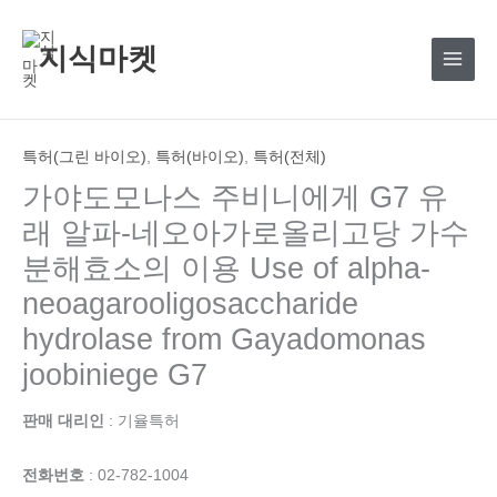
콘
텐
지식마켓
츠
로
건
너
특허(그린 바이오)
,
특허(바이오)
,
특허(전체)
뛰
가야도모나스 주비니에게 G7 유
기
래 알파-네오아가로올리고당 가수
분해효소의 이용 Use of alpha-
neoagarooligosaccharide
hydrolase from Gayadomonas
joobiniege G7
판매 대리인
: 기율특허
전화번호
: 02-782-1004