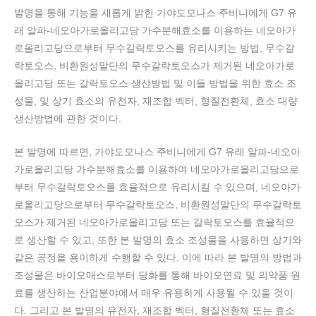
발명을 통해 기능을 새롭게 밝힌 가야도모나스 주비니에게 G7 유
래 알파-네오아가로올리고당 가수분해효소를 이용하는 네오아가
로올리고당으로부터 무수갈락토오스를 유리시키는 방법, 무수갈
락토오스, 비환원성말단의 무수갈락토오스가 제거된 네오아가로
올리고당 또는 갈락토오스 생산방법 및 이들 방법을 위한 효소 조
성물, 및 상기 효소의 유전자, 재조합 벡터, 형질전환체, 효소 대량
생산방법에 관한 것이다.
본 발명에 따르면, 가야도모나스 주비니에게 G7 유래 알파-네오아
가로올리고당 가수분해효소를 이용하여 네오아가로올리고당으로
부터 무수갈락토오스를 효율적으로 유리시킬 수 있으며, 네오아가
로올리고당으로부터 무수갈락토오스, 비환원성말단의 무수갈락토
오스가 제거된 네오아가로올리고당 또는 갈락토오스를 효율적으
로 생산할 수 있고, 또한 본 발명의 효소 조성물을 사용하면 상기와
같은 공정을 용이하게 수행할 수 있다. 이에 따라 본 발명의 방법과
조성물은 바이오매스로부터 당화를 통해 바이오연료 및 의약품 원
료를 생산하는 산업분야에서 매우 유용하게 사용될 수 있을 것이
다. 그리고 본 발명의 유전자, 재조합 벡터, 형질전환체 또는 효소