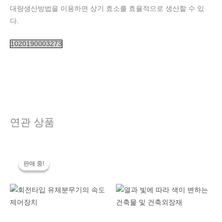
대량생산방법을 이용하면 상기 효소를 효율적으로 생산할 수 있
다.
1020190003273
연관 상품
원
현
래
재
판매 중!
판매 중!
가
가
격:
격:
200,000,000
100,000,000
원.
원.