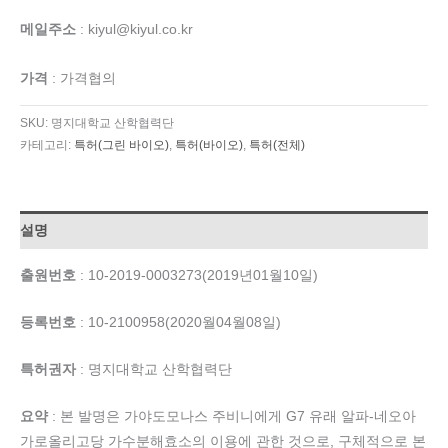
메일주소
: kiyul@kiyul.co.kr
가격
: 가격협의
SKU:
명지대학교 산학협력단
카테고리:
특허(그린 바이오)
,
특허(바이오)
,
특허(전체)
설명
출원번호
: 10-2019-0003273(2019년01월10일)
등록번호
: 10-2100958(2020월04월08일)
특허권자
: 명지대학교 산학협력단
요약
: 본 발명은 가야도모나스 주비니에게 G7 유래 알파-네오아
가로올리고당 가수분해효소의 이용에 관한 것으로, 구체적으로 본