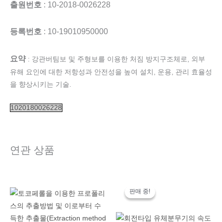
출원번호
: 10-2018-0026228
등록번호
: 10-19010950000
요약
: 강관버팀보 및 주형보를 이용한 처짐 방지구조체로, 외부
유해 요인에 대한 저항성과 안전성을 높여 설치, 운용, 관리 효율성
을 향상시키는 기술.
1020180026228
연관 상품
원
현
래
재
판매 중!
판매 중!
가
가
격:
격:
200,000,000
100,000
원.
원.