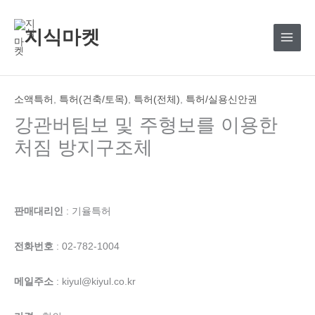
콘
텐
지식마켓
츠
로
건
너
소액특허
,
특허(건축/토목)
,
특허(전체)
,
특허/실용신안권
뛰
강관버팀보 및 주형보를 이용한
기
처짐 방지구조체
판매대리인
: 기율특허
전화번호
: 02-782-1004
메일주소
: kiyul@kiyul.co.kr