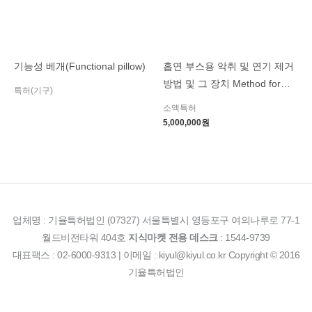
기능성 베개(Functional pillow)
흡연 부스용 악취 및 연기 제거
방법 및 그 장치 Method for
특허(기구)
removing odor and smoke for
소액특허
smoking booths and
5,000,000
원
apparatus therefor
업체명 : 기율특허법인 (07327) 서울특별시 영등포구 여의나루로 77-1
월드비전타워 404호
지식마켓 전용 데스크
: 1544-9739
대표팩스 : 02-6000-9313 | 이메일 : kiyul@kiyul.co.kr Copyright © 2016
기율특허법인