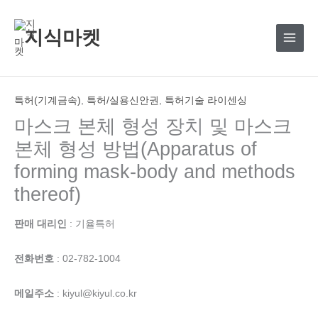
콘
텐
지식마켓
츠
로
건
너
특허(기계금속)
,
특허/실용신안권
,
특허기술 라이센싱
뛰
마스크 본체 형성 장치 및 마스크
기
본체 형성 방법(Apparatus of
forming mask-body and methods
thereof)
판매 대리인
: 기율특허
전화번호
: 02-782-1004
메일주소
: kiyul@kiyul.co.kr