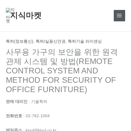
콘
텐
지식마켓
츠
로
건
너
특허(정보통신)
,
특허/실용신안권
,
특허기술 라이센싱
뛰
사무용 가구의 보안을 위한 원격
기
관제 시스템 및 방법(REMOTE
CONTROL SYSTEM AND
METHOD FOR SECURITY OF
OFFICE FURNITURE)
판매 대리인
: 기율특허
전화번호
: 02-782-1004
메일주소
: kiyul@kiyul.co.kr