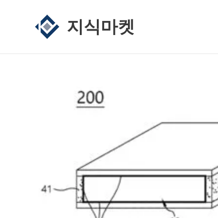
콘
텐
지식마켓
츠
로
건
너
뛰
기