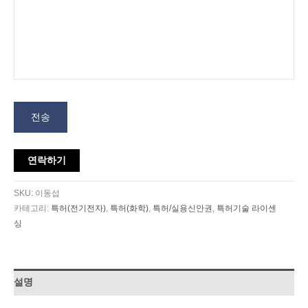
전송
연락하기
SKU:
이동섭
카테고리:
특허(전기전자)
,
특허(화학)
,
특허/실용신안권
,
특허기술 라이센
싱
설명