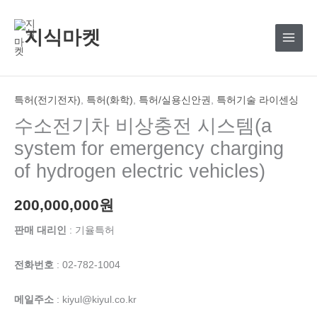
콘
텐
지식마켓
츠
로
건
너
특허(전기전자)
,
특허(화학)
,
특허/실용신안권
,
특허기술 라이센싱
뛰
수소전기차 비상충전 시스템(a
기
system for emergency charging
of hydrogen electric vehicles)
200,000,000
원
판매 대리인
: 기율특허
전화번호
: 02-782-1004
메일주소
: kiyul@kiyul.co.kr