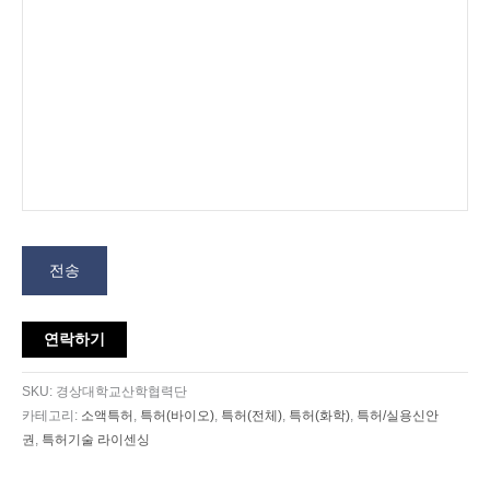
전송
연락하기
SKU:
경상대학교산학협력단
카테고리:
소액특허
,
특허(바이오)
,
특허(전체)
,
특허(화학)
,
특허/실용신안
권
,
특허기술 라이센싱