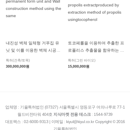
내진성 벽체 일체형 거푸집 유
토코페롤을 이용하여 추출한 프
닛 및 이를 이용한 벽체 시공방
로폴리스 추출물을 함유하는 화
법 Aseismicity wall permanent
장료 조성물 Cosmetic
특허(건축/토목)
특허(그린 바이오)
form unit and Wall
composition comprising the
300,000,000
원
15,000,000
원
construction method using the
propolis extractproduced by
same
extraction method of propolis
usingtocopherol
업체명 : 기율특허법인 (07327) 서울특별시 영등포구 여의나루로 77-1
월드비전타워 404호
지식마켓 전용 데스크
: 1544-9739
대표팩스 : 02-6000-9313 | 이메일 : kiyul@kiyul.co.kr Copyright © 2016
기율특허법인