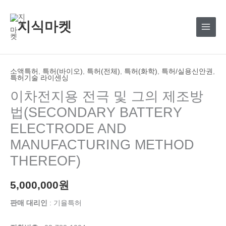
콘
텐
지식마켓
츠
로
건
너
소액특허
,
특허(바이오)
,
특허(전체)
,
특허(화학)
,
특허/실용신안권
,
특허기술 라이센싱
뛰
이차전지용 전극 및 그의 제조방
기
법(SECONDARY BATTERY
ELECTRODE AND
MANUFACTURING METHOD
THEREOF)
5,000,000
원
판매 대리인
: 기율특허