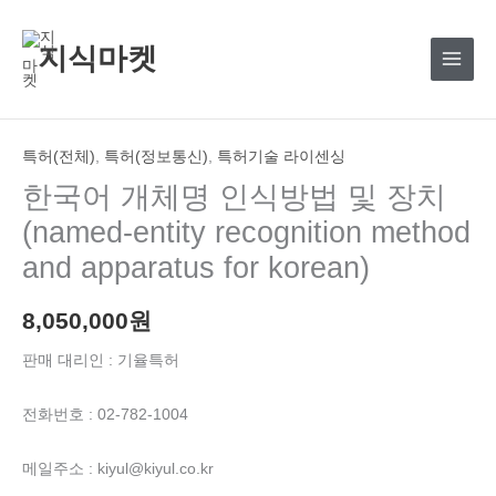
콘
텐
지식마켓
츠
로
건
너
특허(전체)
,
특허(정보통신)
,
특허기술 라이센싱
뛰
한국어 개체명 인식방법 및 장치
기
(named-entity recognition method
and apparatus for korean)
8,050,000
원
판매 대리인 : 기율특허
전화번호 : 02-782-1004
메일주소 : kiyul@kiyul.co.kr