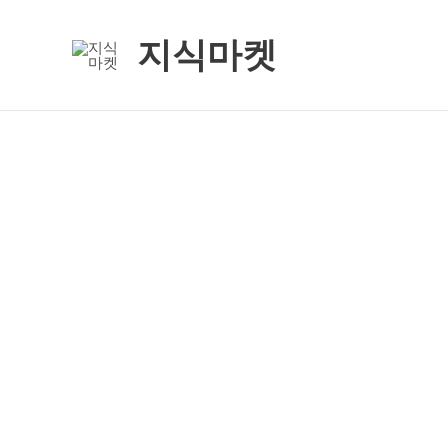
콘
텐
지식마켓
츠
로
건
너
뛰
기