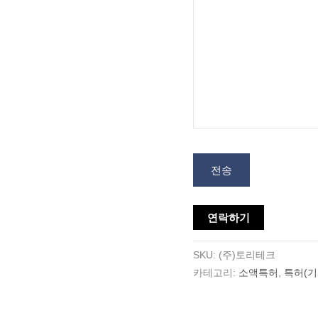
전송
연락하기
SKU:
(주)토리테크
카테고리:
소액특허
,
특허(기