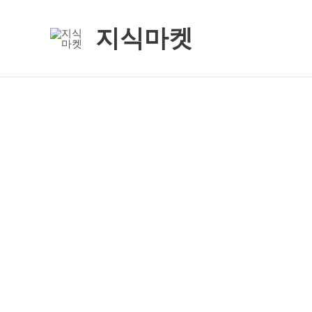
콘
텐
지식마켓
츠
로
건
너
뛰
기