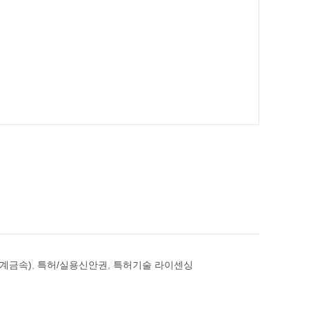
계금속)
,
특허/실용신안권
,
특허기술 라이센싱