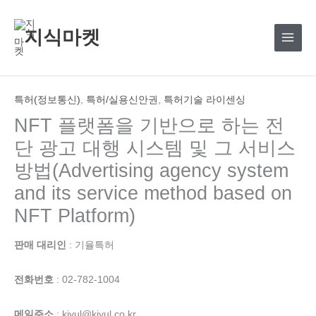
콘
텐
지식마켓
츠
로
건
너
특허(정보통신)
,
특허/실용신안권
,
특허기술 라이센싱
뛰
NFT 플랫폼을 기반으로 하는 전
기
단 광고 대행 시스템 및 그 서비스
방법(Advertising agency system
and its service method based on
NFT Platform)
판매 대리인
: 기율특허
전화번호
: 02-782-1004
메일주소
: kiyul@kiyul.co.kr